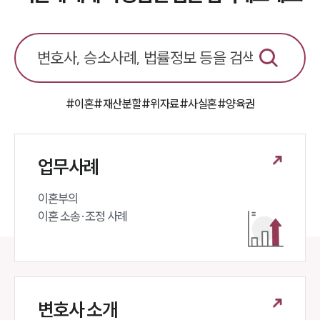
언론보도
공지사항
법률 블로그
법률서식
뉴스레터/브로슈어
세미나
#이혼
#재산분할
#위자료
#사실혼
#양육권
대륜법률상담예약
업무사례
대륜법률상담예약
이혼부의 

이혼 소송·조정 사례
변호사 소개