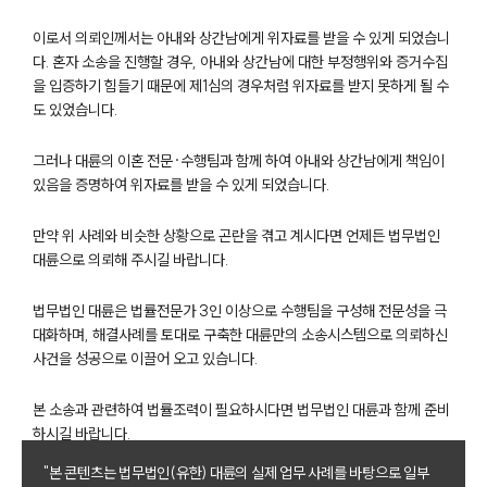
이로서 의뢰인께서는 아내와 상간남에게 위자료를 받을 수 있게 되었습니
다. 혼자 소송을 진행할 경우, 아내와 상간남에 대한 부정행위와 증거수집
을 입증하기 힘들기 때문에 제1심의 경우처럼 위자료를 받지 못하게 될 수
도 있었습니다.
그러나 대륜의 이혼 전문·수행팀과 함께 하여 아내와 상간남에게 책임이
있음을 증명하여 위자료를 받을 수 있게 되었습니다.
부소개
만약 위 사례와 비슷한 상황으로 곤란을 겪고 계시다면 언제든 법무법인
대륜으로 의뢰해 주시길 바랍니다.
부소개
대륜의 강점
법무법인 대륜은 법률전문가 3인 이상으로 수행팀을 구성해 전문성을 극
오시는 길
대화하며, 해결사례를 토대로 구축한 대륜만의 소송시스템으로 의뢰하신
글로벌 파트너 로펌
고객의 소리
사건을 성공으로 이끌어 오고 있습니다.
통합검색
AI대륜
본 소송과 관련하여 법률조력이 필요하시다면 법무법인 대륜과 함께 준비
하시길 바랍니다.
업무사례
"본 콘텐츠는 법무법인(유한) 대륜의 실제 업무 사례를 바탕으로 일부