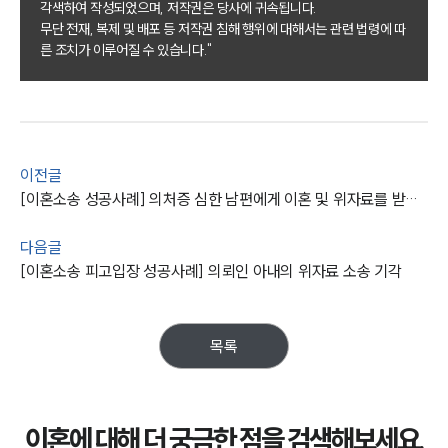
각색하여 작성되었으며, 저작권은 당사에 귀속됩니다.
이혼 주요 업무사례
무단 전재, 복제 및 배포 등 저작권 침해 행위에 대해서는 관련 법령에 따
사례분석/최신동향
른 조치가 이루어질 수 있습니다."
이혼 법률정보
법률지식인
이혼소송·상담후기
업무분야
이전글
[이혼소송 성공사례] 의처증 심한 남편에게 이혼 및 위자료를 받아냄
업무
전체
다음글
이혼 양육비계산기
[이혼소송 피고입장 성공사례] 의뢰인 아내의 위자료 소송 기각
상간자위자료계산기
구성원 소개
목록
이혼전문변호사
이혼에 대해 더 궁금한 점을 검색해보세요.
소식/자료