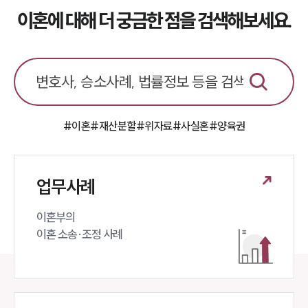
소식/자료
이혼에 대해 더 궁금한 점을 검색해보세요.
언론보도
공지사항
법률 블로그
법률서식
뉴스레터/브로슈어
세미나
#이혼
#재산분할
#위자료
#사실혼
#양육권
대륜법률상담예약
업무사례
대륜법률상담예약
이혼부의 

이혼 소송·조정 사례