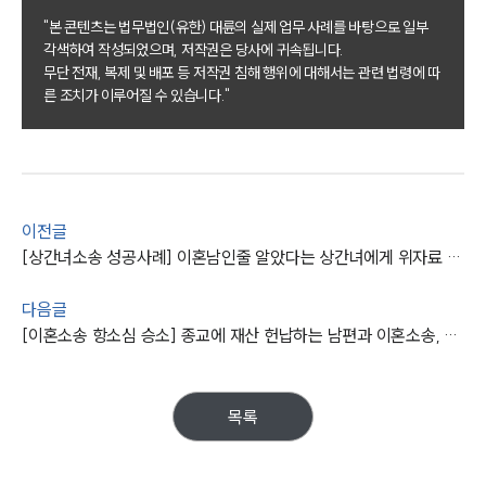
업무사례
"본 콘텐츠는 법무법인(유한) 대륜의 실제 업무 사례를 바탕으로 일부
이혼 주요 업무사례
각색하여 작성되었으며, 저작권은 당사에 귀속됩니다.
사례분석/최신동향
무단 전재, 복제 및 배포 등 저작권 침해 행위에 대해서는 관련 법령에 따
이혼 법률정보
른 조치가 이루어질 수 있습니다."
법률지식인
이혼소송·상담후기
업무분야
이전글
업무
[상간녀소송 성공사례] 이혼남인줄 알았다는 상간녀에게 위자료 2,000만 원 받아냄
전체
이혼 양육비계산기
다음글
상간자위자료계산기
[이혼소송 항소심 승소] 종교에 재산 헌납하는 남편과 이혼소송, 황혼이혼 재산분할 성공
구성원 소개
목록
이혼전문변호사