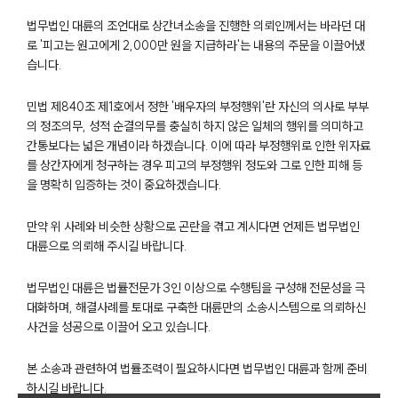
법무법인 대륜의 조언대로 상간녀소송을 진행한 의뢰인께서는 바라던 대
로 '피고는 원고에게 2,000만 원을 지급하라'는 내용의 주문을 이끌어냈
습니다.
민법 제840조 제1호에서 정한 '배우자의 부정행위'란 자신의 의사로 부부
의 정조의무, 성적 순결의무를 충실히 하지 않은 일체의 행위를 의미하고
간통보다는 넓은 개념이라 하겠습니다. 이에 따라 부정행위로 인한 위자료
를 상간자에게 청구하는 경우 피고의 부정행위 정도와 그로 인한 피해 등
을 명확히 입증하는 것이 중요하겠습니다.
부소개
만약 위 사례와 비슷한 상황으로 곤란을 겪고 계시다면 언제든 법무법인
부소개
대륜으로 의뢰해 주시길 바랍니다.
대륜의 강점
오시는 길
법무법인 대륜은 법률전문가 3인 이상으로 수행팀을 구성해 전문성을 극
글로벌 파트너 로펌
대화하며, 해결사례를 토대로 구축한 대륜만의 소송시스템으로 의뢰하신
고객의 소리
사건을 성공으로 이끌어 오고 있습니다.
통합검색
AI대륜
본 소송과 관련하여 법률조력이 필요하시다면 법무법인 대륜과 함께 준비
하시길 바랍니다.