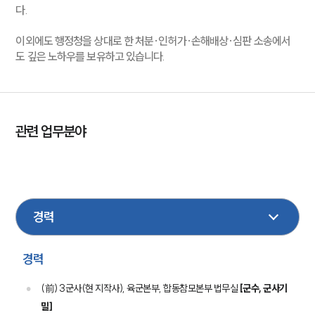
다.
이외에도 행정청을 상대로 한 처분·인허가·손해배상·심판 소송에서
도 깊은 노하우를 보유하고 있습니다.
관련 업무분야
국방군사
행정
건설
부동산
성범죄
조세
민사
손해배상
이혼
형사
음주교통사고
가사
경력
(前) 3군사(현 지작사), 육군본부, 합동참모본부 법무실
[군수, 군사기
밀]