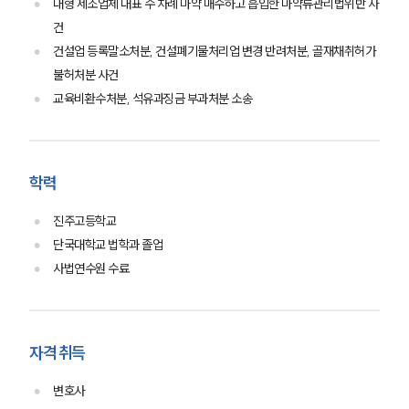
이혼 법률정보
대형 제조업체 대표 수 차례 마약 매수하고 흡입한 마약류관리법위반 사
법률지식인
건
이혼소송·상담후기
건설업 등록말소처분, 건설폐기물처리업 변경 반려처분, 골재채취허가
불허처분 사건
업무분야
교육비환수처분, 석유과징금 부과처분 소송
업무
전체
이혼 양육비계산기
학력
상간자위자료계산기
진주고등학교
구성원 소개
단국대학교 법학과 졸업
사법연수원 수료
이혼전문변호사
소식/자료
자격 취득
언론보도
변호사
공지사항