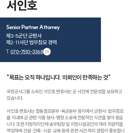
서인호
Senior Partner Attorney
제3·5군단 군판사

제2·11사단 법무참모 경력
T.
070-7510-3368
"목표는 오직 하나입니다. 의뢰인이 만족하는 것"
국방군사그룹 소속인 서인호 변호사는 군 사건에 전문성을 보유하고
있습니다.
서인호 변호사는 합동참모본부·육군본부 등지에서 군판사·법무참모
를 지내며 군 관련 각종 형사·행정 소송에 전문적인 식견을 쌓아 왔습
니다. 또한 지방자치단체 송무팀장 및 지방시설공단의 여러 위원직을
역임하며 건설·건축·시설·교육 등에 관한 사건 처리 경험이 풍부합니