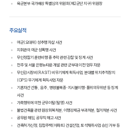
육군본부 국가배상 특별심의 위원회(제2군단 지구) 위원장
주요실적
여군(오대위) 성추행 자살 사건
지휘관의 여군 성폭행 사건
무인정찰기 훈련비행 중 추락 관련 감찰 및 징계 사건
전주 및 서울 은평뉴타운 개발 관련 군부대 이전 업무 자문
무인감시장비(RASIT) 비무기체계 획득사업, 분대별 위치추적장치
(GPS) 무기체계 획득사업 자문
기혼자간 간통 , 음주 , 명령불복종·지시불이행·품위의무위반 등 징계
사건
가혹행위에 의한 군무이탈(탈영) 사건
불법건축물 관련 원상회복처분, 이행강제금 부과처분, 철거처분 사건
공무원 해임, 공무직 해고 사건
건축허가신청, 집합주택(아파트) 건설산업, 토석채취사업 승인 거부 등