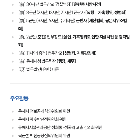
(前) 30사단 법무참모(검찰부장)
[훈련중 사망사건]
(前) 3군단(2사단,12사단,21사단) 군판사
[폭행ㆍ가혹행위, 성범죄]
(前) 5군단(3사단,6사단,수기사단) 군판사
[재산범죄, 공문서위조범
죄]
(前) 2군단(춘천) 법무참모
[살인, 가혹행위로 인한 자살사건 등 강력범
죄]
(前) 11사단(홍천) 법무참모
[성범죄, 지휘관징계]
(前) 동해시청 법무팀장
[행정, 세무]
(現) 법무법인(유한) 대륜
주요활동
동해시 정보공개심의위원회 위원
동해시 위수탁선정위원회 위원
동해시시설관리공단 성희롱·성폭력 고충 심의회 위원
육군본부 전공상심의위원회 위원