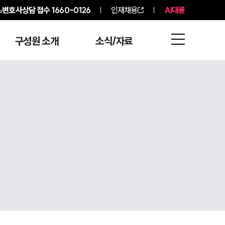
변호사상담 접수
1660-0126
인재채용
AI대륜
구성원 소개
소식/자료