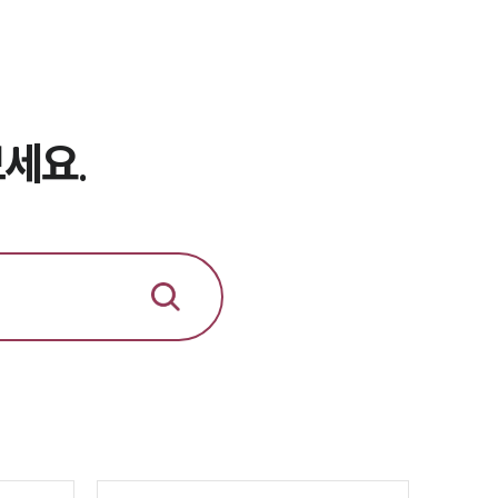
이혼 주요 업무사례
사례분석/최신동향
이혼 법률정보
법률지식인
세요.
이혼소송·상담후기
업무분야
업무
전체
이혼 양육비계산기
상간자위자료계산기