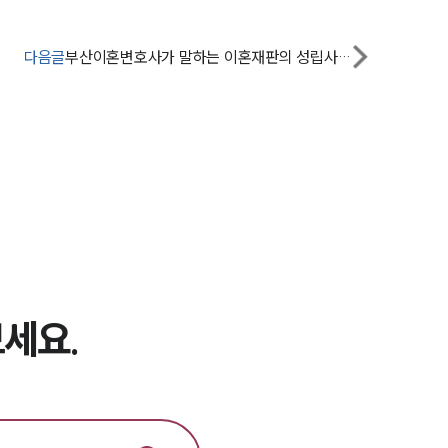
대륜의 강점
오시는 길
다음글
부산이혼변호사가 말하는 이혼재판의 성립사유와 절차는?
글로벌 파트너 로펌
고객의 소리
통합검색
AI대륜
업무사례
이혼 주요 업무사례
세요.
사례분석/최신동향
이혼 법률정보
법률지식인