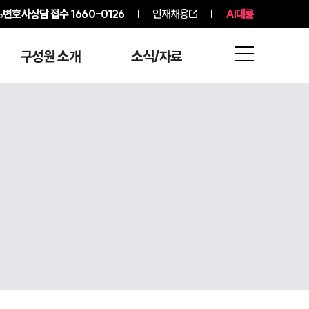
변호사상담 접수
1660-0126
인재채용
AI대륜
구성원 소개
소식/자료