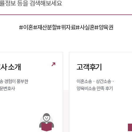
#이혼
#재산분할
#위자료
#사실혼
#양육권
사 소개
고객후기
 경험이 풍부한 

이혼소송 · 상간소송 ·

문변호사 
양육비소송 만족 후기