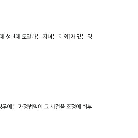
업무사례
이혼 주요 업무사례
내에 성년에 도달하는 자녀는 제외]가 있는 경
사례분석/최신동향
이혼 법률정보
법률지식인
이혼소송·상담후기
업무분야
경우에는 가정법원이 그 사건을 조정에 회부
업무
전체