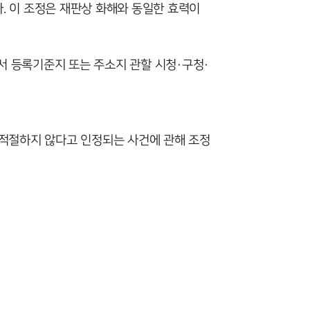
. 이 조정은 재판상 화해와 동일한 효력이
 등록기준지 또는 주소지 관할 시청·구청·
부소개
부소개
적절하지 않다고 인정되는 사건에 관해 조정
대륜의 강점
오시는 길
글로벌 파트너 로펌
고객의 소리
통합검색
AI대륜