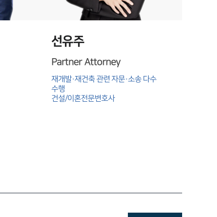
뉴스레터/브로슈어
세미나
선유주
대륜법률상담예약
Partner Attorney
대륜법률상담예약
재개발·재건축 관련 자문·소송 다수 
수행

건설/이혼전문변호사