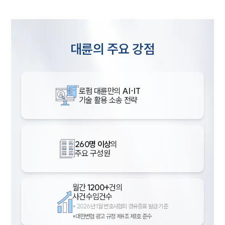
대륜의 주요 강점
로펌 대륜만의
AI·IT
기술 활용 소송 전략
260명 이상
의
주요 구성원
월간
1200+
건의
사건수임건수
*
2026년 1월 변호사협회 경유증표 발급 기준
*대한변협 광고 규정 제4조 제1호 준수