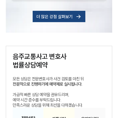
더 많은 강점 살펴보기
부소개
부소개
대륜의 강점
오시는 길
글로벌 파트너 로펌
고객의 소리
음주교통사고
변호사
통합검색
AI대륜
법률상담예약
업무사례
모든 상담은 전문변호사가 사건 검토를 마친 뒤
전문적으로 진행하기에 예약제로 실시됩니다.
이혼 주요 업무사례
사례분석/최신동향
가급적 빠른 상담 예약을 권유드리며,
이혼 법률정보
예약 시간 준수를 부탁드립니다.
법률지식인
만족스러운 상담을 위해 최선을 다하겠습니다.
이혼소송·상담후기