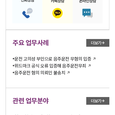
전화
상담
카톡
상담
온라인
상담
업무분야
업무
전체
이혼 양육비계산기
상간자위자료계산기
주요 업무사례
더보기
구성원 소개
운전 고의성 부인으로 음주운전 무혐의 입증
이혼전문변호사
위드마크 공식 오류 입증해 음주운전무죄
음주운전 혐의 의뢰인 불송치
소식/자료
언론보도
공지사항
관련 업무분야
더보기
법률 블로그
법률서식
뉴스레터/브로슈어