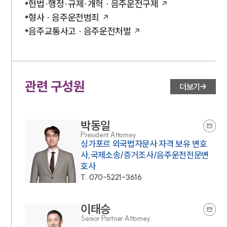
헌법·행정·규제·개혁 · 음주운전구제
세미나
형사 · 음주운전범죄
음주교통사고 · 음주운전처벌
대륜법률상담예약
대륜법률상담예약
관련 구성원
더보기
박동일
President Attorney
싱가포르 외국법자문사 자격 보유 변호
사,국제소송/증거조사/음주운전전문변
호사
T.
070-5221-3616
이태승
Senior Partner Attorney