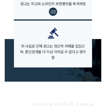
고객의 소리
원고는 피고와 소외인의 부정행위를 목격하였
통합검색
음
AI대륜
업무사례
이혼 주요 업무사례
사례분석/최신동향
이혼 법률정보
위 사실로 인해 원고는 정신적 피해를 입었으
법률지식인
며, 혼인관계를 더 이상 이어갈 수 없다고 생각
이혼소송·상담후기
함
업무분야
업무
전체
이혼 양육비계산기
상간자위자료계산기
successful case