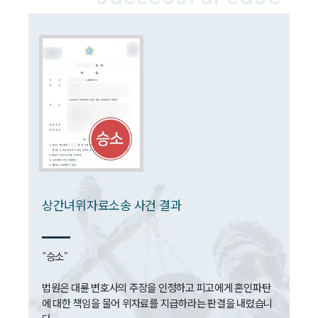
구성원 소개
이혼전문변호사
소식/자료
언론보도
공지사항
법률 블로그
법률서식
뉴스레터/브로슈어
세미나
상간녀위자료소송 사건 결과
대륜법률상담예약
“승소”

대륜법률상담예약
법원은 대륜 변호사의 주장을 인정하고 피고에게 혼인파탄
에 대한 책임을 물어 위자료를 지급하라는 판결을 내렸습니