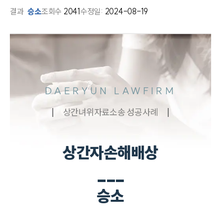
결과
승소
조회수
2041
수정일:
2024-08-19
DAERYUN LAWFIRM
상간녀위자료소송 성공사례
상간자손해배상
___
승소