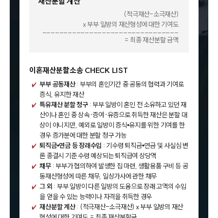
재산분할 계산
(적극재산-소극재산)
x 부부 일방의 재산형성에 대한 기여도
________________________________
= 최종 재산분할 금액
이혼재산분할소송 CHECK LIST
부부 공동재산
: 부부의 혼인기간 중 공동의 협력과 기여로
증식, 유지한 재산
특유재산 분할 청구
: 부부 일방이 혼인 전 소유하고 있던 재
산이나 혼인 중 상속·증여·유증으로 취득한 재산은 분할 대
상이 아니지만, 예외로 일방이 증식•유지를 위한 기여를 한
경우 증가분에 대한 분할 청구 가능
퇴직금•연금 등 장래수입
: 기수령 퇴직금•연금 및 사실심 변
론 종결시 기준 수령 예상되는 퇴직급여 상당액
채무
: 부부가 협의하여 발생한 집 마련, 생활용품 구비 등 공
동재산형성에 따른 채무, 일상가사에 관한 채무
그 외
: 부부 일방이 다른 일방의 도움으로 장래 고액의 수입
을 얻을 수 있는 능력이나 자격을 취득한 경우
재산분할 계산
: (적극재산-소극재산) x 부부 일방의 재산
형성에 대한 기여도 = 최종 재산분할금