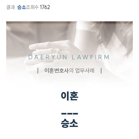
결과
승소
조회수
1762
DAERYUN LAWFIRM
이혼
변호사
의 업무사례
이혼
___
승소