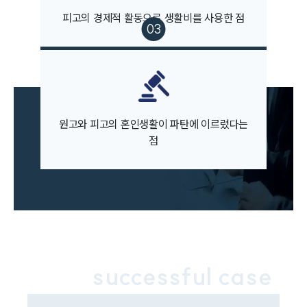
피고의 경제적 활동으로 생활비를 사용한 점
업무사례
이혼 주요 업무사례
사례분석/최신동향
이혼 법률정보
법률지식인
이혼소송·상담후기
원고와 피고의 혼인생활이 파탄에 이르렀다는
점
업무분야
업무
전체
이혼 양육비계산기
상간자위자료계산기
successful case
구성원 소개