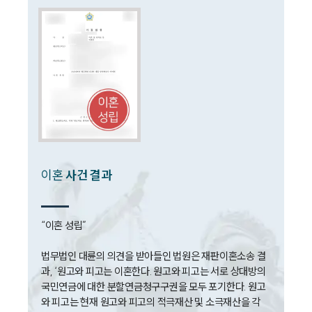
이혼전문변호사
소식/자료
언론보도
공지사항
법률 블로그
법률서식
뉴스레터/브로슈어
세미나
이혼
사건 결과
대륜법률상담예약
대륜법률상담예약
“이혼 성립”

법무법인 대륜의 의견을 받아들인 법원은 재판이혼소송 결
과, ‘원고와 피고는 이혼한다. 원고와 피고는 서로 상대방의 
국민연금에 대한 분할연금청구구권을 모두 포기한다. 원고
와 피고는 현재 원고와 피고의 적극재산 및 소극재산을 각 