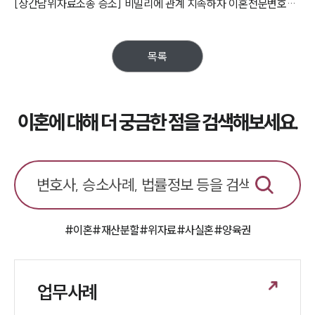
[상간남위자료소송 승소] 비밀리에 관계 지속하자 이혼전문변호사와 4,000만 원 및 지연손해금 청구
업무분야
업무
목록
전체
이혼 양육비계산기
상간자위자료계산기
이혼에 대해 더 궁금한 점을 검색해보세요.
구성원 소개
이혼전문변호사
소식/자료
#이혼
#재산분할
#위자료
#사실혼
#양육권
언론보도
공지사항
법률 블로그
업무사례
법률서식
뉴스레터/브로슈어