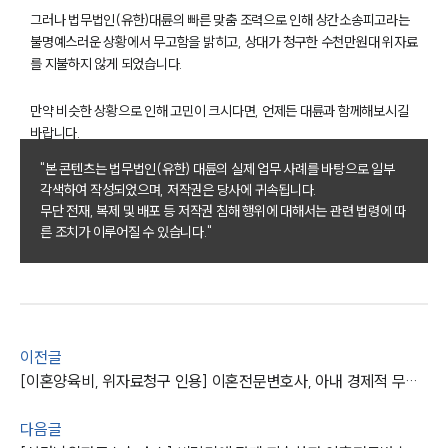
그러나 법무법인(유한)대륜의 빠른 맞춤 조력으로 인해 상간소송피고라는
불명예스러운 상황에서 무고함을 밝히고, 상대가 청구한 수천만원대 위자료
를 지불하지 않게 되었습니다.
부소개
만약 비슷한 상황으로 인해 고민이 크시다면, 언제든 대륜과 함께해보시길
부소개
바랍니다.
대륜의 강점
오시는 길
"본 콘텐츠는 법무법인(유한) 대륜의 실제 업무 사례를 바탕으로 일부
글로벌 파트너 로펌
각색하여 작성되었으며, 저작권은 당사에 귀속됩니다.
고객의 소리
무단 전재, 복제 및 배포 등 저작권 침해 행위에 대해서는 관련 법령에 따
통합검색
른 조치가 이루어질 수 있습니다."
AI대륜
업무사례
이혼 주요 업무사례
이전글
사례분석/최신동향
이혼 법률정보
[이혼양육비, 위자료청구 인용] 이혼전문변호사, 아내 경제적 무책임 강조하여 청구 모두 인용
법률지식인
이혼소송·상담후기
다음글