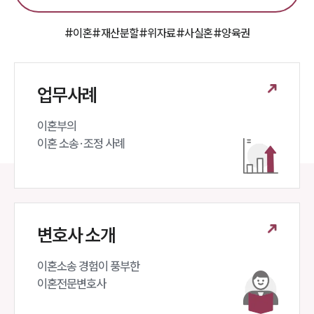
상간자위자료계산기
#이혼
#재산분할
#위자료
#사실혼
#양육권
구성원 소개
이혼전문변호사
업무사례
소식/자료
이혼부의 

이혼 소송·조정 사례
언론보도
공지사항
법률 블로그
법률서식
뉴스레터/브로슈어
세미나
변호사 소개
대륜법률상담예약
이혼소송 경험이 풍부한 

이혼전문변호사 
대륜법률상담예약