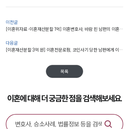
오시는 길
글로벌 파트너 로펌
고객의 소리
이전글
통합검색
AI대륜
[이혼위자료·이혼재산분할 1억] 이혼변호사, 바람 핀 남편의 이혼조정신청 위자료 청구 방어 및 약 1억 원 받음
다음글
업무사례
[이혼재산분할 3억 원] 이혼전문로펌, 코인사기 당한 남편에게 이혼양육비 및 억대 재산분할 받음
이혼 주요 업무사례
사례분석/최신동향
이혼 법률정보
목록
법률지식인
이혼소송·상담후기
이혼에 대해 더 궁금한 점을 검색해보세요.
업무분야
업무
전체
이혼 양육비계산기