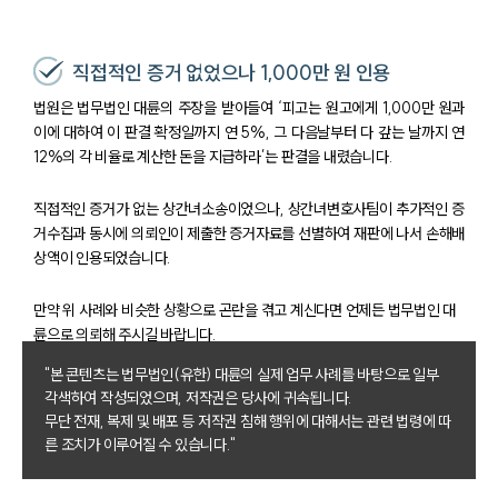
직접적인 증거 없었으나 1,000만 원 인용
법원은 법무법인 대륜의 주장을 받아들여 ‘피고는 원고에게 1,000만 원과
이에 대하여 이 판결 확정일까지 연 5%, 그 다음날부터 다 갚는 날까지 연
12%의 각 비율로 계산한 돈을 지급하라’는 판결을 내렸습니다.
직접적인 증거가 없는 상간녀소송이었으나, 상간녀변호사팀이 추가적인 증
거수집과 동시에 의뢰인이 제출한 증거자료를 선별하여 재판에 나서 손해배
상액이 인용되었습니다.
만약 위 사례와 비슷한 상황으로 곤란을 겪고 계신다면 언제든 법무법인 대
륜으로 의뢰해 주시길 바랍니다.
"본 콘텐츠는 법무법인(유한) 대륜의 실제 업무 사례를 바탕으로 일부
각색하여 작성되었으며, 저작권은 당사에 귀속됩니다.
부소개
무단 전재, 복제 및 배포 등 저작권 침해 행위에 대해서는 관련 법령에 따
른 조치가 이루어질 수 있습니다."
부소개
대륜의 강점