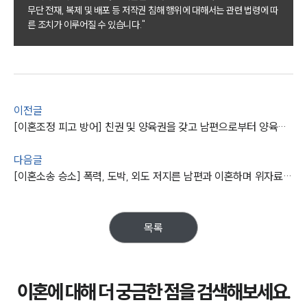
무단 전재, 복제 및 배포 등 저작권 침해 행위에 대해서는 관련 법령에 따
이혼 주요 업무사례
른 조치가 이루어질 수 있습니다."
사례분석/최신동향
이혼 법률정보
법률지식인
이혼소송·상담후기
업무분야
이전글
[이혼조정 피고 방어] 친권 및 양육권을 갖고 남편으로부터 양육비를 받을 수 있게 됨
업무
전체
다음글
이혼 양육비계산기
[이혼소송 승소] 폭력, 도박, 외도 저지른 남편과 이혼하며 위자료 및 부동산 받아냄
상간자위자료계산기
구성원 소개
목록
이혼전문변호사
이혼에 대해 더 궁금한 점을 검색해보세요.
소식/자료