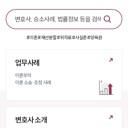
언론보도
공지사항
법률 블로그
법률서식
뉴스레터/브로슈어
#이혼
#재산분할
#위자료
#사실혼
#양육권
세미나
대륜법률상담예약
업무사례
대륜법률상담예약
이혼부의 

이혼 소송·조정 사례
변호사 소개