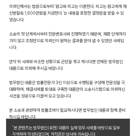
의뢰인께서는 법원으로부터 '원고와 피고는 이혼한다. 피고는 원고에게 재
산분할로 1,800만원을 지급한다.'는 내용을 포함한 결정문을 받을 수 있
었습니다.
소송의 첫 단계에서부터 전문변호사와 진행하였기 때문에, 재판 단계까지
가지 않고 조정만으로 의뢰인이 원하는 결과를 받아 낼 수 있었던 사례입
니다.
부소개
만약 위 사례와 비슷한 상황으로 곤란을 겪고 계시다면 언제든 법무법인
대륜으로 의뢰해 주시길 바랍니다.
부소개
대륜의 강점
법무법인 대륜은 법률전문가 3인 이상으로 수행팀을 구성해 전문성을 극
오시는 길
대화하며, 해결사례를 토대로 구축한 대륜만의 소송시스템으로 의뢰하신
글로벌 파트너 로펌
사건을 성공으로 이끌어 오고 있습니다.
고객의 소리
통합검색
AI대륜
본 소송과 관련하여 법률조력이 필요하시다면 법무법인 대륜과 함께 준비
하시길 바랍니다.
업무사례
"본 콘텐츠는 법무법인(유한) 대륜의 실제 업무 사례를 바탕으로 일부
각색하여 작성되었으며, 저작권은 당사에 귀속됩니다.