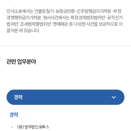
민사소송에서는 건물등철거·보증금반환·신주발행금지가처분·부정
경쟁행위금지가처분, 형사사건에서는 특정경제범죄법위반·공직선거
법위반·조세범처벌법위반·명예훼손 등 다양한 사건을 성공적으로 이
끌어온 바 있습니다.
관련 업무분야
공정거래
지식재산권
기업법무
민사
손해배상
이혼
형사
성범죄
건설
부동산
가사
경력
(前) 법무법인 로투스