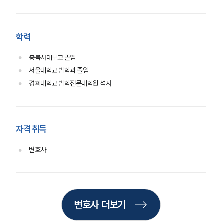
AI대륜
학력
업무사례
충북사대부고 졸업
이혼 주요 업무사례
사례분석/최신동향
서울대학교 법학과 졸업
이혼 법률정보
경희대학교 법학전문대학원 석사
법률지식인
이혼소송·상담후기
자격 취득
업무분야
변호사
업무
전체
이혼 양육비계산기
상간자위자료계산기
변호사 더보기
구성원 소개