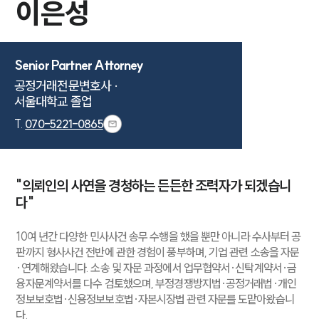
이은성
Senior Partner Attorney
공정거래전문변호사 ·

서울대학교 졸업
T.
070-5221-0865
"의뢰인의 사연을 경청하는 든든한 조력자가 되겠습니
다"
10여 년간 다양한 민사사건 송무 수행을 했을 뿐만 아니라 수사부터 공
판까지 형사사건 전반에 관한 경험이 풍부하며, 기업 관련 소송을 자문
·연계해왔습니다. 소송 및 자문 과정에서 업무협약서·신탁계약서·금
융자문계약서를 다수 검토했으며, 부정경쟁방지법·공정거래법·개인
정보보호법·신용정보보호법·자본시장법 관련 자문를 도맡아왔습니
다.