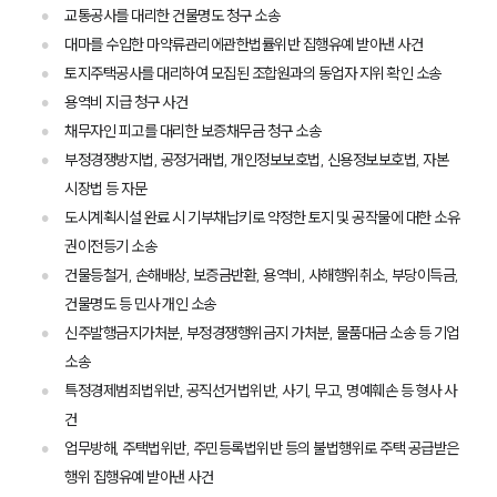
교통공사를 대리한 건물명도 청구 소송
대마를 수입한 마약류관리에관한법률위반 집행유예 받아낸 사건
토지주택공사를 대리하여 모집된 조합원과의 동업자 지위 확인 소송
용역비 지급 청구 사건
채무자인 피고를 대리한 보증채무금 청구 소송
부정경쟁방지법, 공정거래법, 개인정보보호법, 신용정보보호법, 자본
시장법 등 자문
도시계획시설 완료 시 기부채납키로 약정한 토지 및 공작물에 대한 소유
권이전등기 소송
건물등철거, 손해배상, 보증금반환, 용역비, 사해행위취소, 부당이득금,
건물명도 등 민사 개인 소송
부소개
신주발행금지가처분, 부정경쟁행위금지 가처분, 물품대금 소송 등 기업
소송
부소개
특정경제범죄법위반, 공직선거법위반, 사기, 무고, 명예훼손 등 형사 사
대륜의 강점
건
오시는 길
글로벌 파트너 로펌
업무방해, 주택법위반, 주민등록법위반 등의 불법행위로 주택 공급받은
고객의 소리
행위 집행유예 받아낸 사건
통합검색