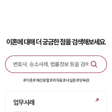
이혼전문변호사
소식/자료
언론보도
공지사항
이혼에 대해 더 궁금한 점을 검색해보세요.
법률 블로그
법률서식
뉴스레터/브로슈어
세미나
대륜법률상담예약
#이혼
#재산분할
#위자료
#사실혼
#양육권
대륜법률상담예약
업무사례