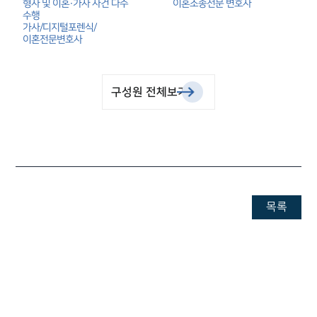
형사 및 이혼·가사 사건 다수 
이혼소송전문 변호사
세미나
수행

가사/디지털포렌식/
이혼전문변호사
대륜법률상담예약
대륜법률상담예약
구성원 전체보기
목록