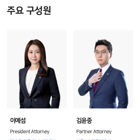
주요 구성원
업무분야
업무
전체
이혼 양육비계산기
상간자위자료계산기
구성원 소개
이혼전문변호사
소식/자료
언론보도
공지사항
이예섬
김윤중
법률 블로그
President Attorney
Partner Attorney
법률서식
뉴스레터/브로슈어