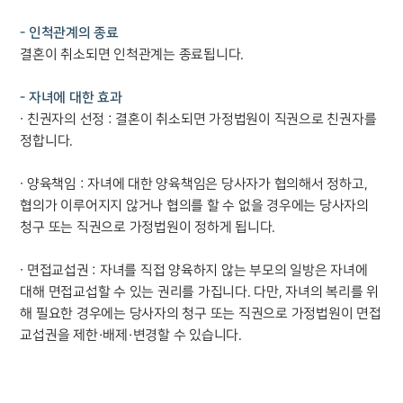
- 인척관계의 종료
결혼이 취소되면 인척관계는 종료됩니다.
부소개
- 자녀에 대한 효과
부소개
∙ 친권자의 선정 : 결혼이 취소되면 가정법원이 직권으로 친권자를
대륜의 강점
정합니다.
오시는 길
글로벌 파트너 로펌
고객의 소리
∙ 양육책임 : 자녀에 대한 양육책임은 당사자가 협의해서 정하고,
통합검색
협의가 이루어지지 않거나 협의를 할 수 없을 경우에는 당사자의
AI대륜
청구 또는 직권으로 가정법원이 정하게 됩니다.
업무사례
∙ 면접교섭권 : 자녀를 직접 양육하지 않는 부모의 일방은 자녀에
대해 면접교섭할 수 있는 권리를 가집니다. 다만, 자녀의 복리를 위
이혼 주요 업무사례
해 필요한 경우에는 당사자의 청구 또는 직권으로 가정법원이 면접
사례분석/최신동향
교섭권을 제한·배제·변경할 수 있습니다.
이혼 법률정보
법률지식인
이혼소송·상담후기