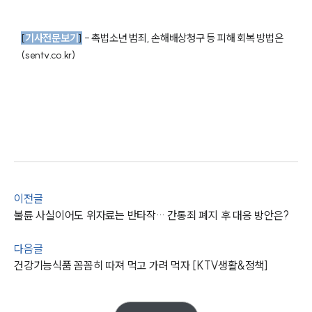
부소개
[
기사전문보기
]
-
촉법소년 범죄, 손해배상청구 등 피해 회복 방법은
(sentv.co.kr)
부소개
대륜의 강점
오시는 길
글로벌 파트너 로펌
고객의 소리
통합검색
AI대륜
업무사례
이전글
불륜 사실이어도 위자료는 반타작… 간통죄 폐지 후 대응 방안은?
이혼 주요 업무사례
사례분석/최신동향
이혼 법률정보
다음글
법률지식인
건강기능식품 꼼꼼히 따져 먹고 가려 먹자 [KTV생활&정책]
이혼소송·상담후기