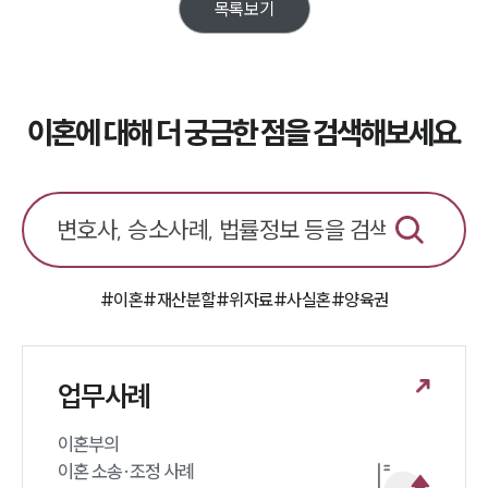
업무분야
목록보기
업무
전체
이혼 양육비계산기
상간자위자료계산기
이혼에 대해 더 궁금한 점을 검색해보세요.
구성원 소개
이혼전문변호사
#이혼
#재산분할
#위자료
#사실혼
#양육권
소식/자료
언론보도
공지사항
업무사례
법률 블로그
법률서식
이혼부의 

뉴스레터/브로슈어
세미나
이혼 소송·조정 사례